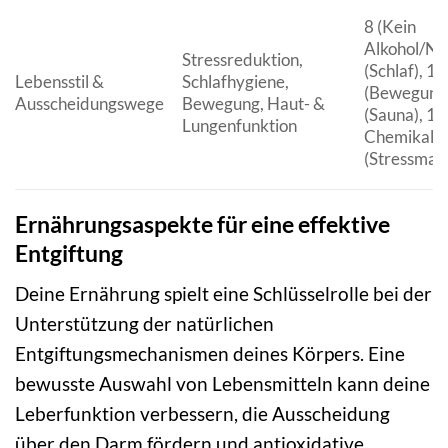
8 (Kein
Alkohol/Nik
Stressreduktion,
(Schlaf), 10
Lebensstil &
Schlafhygiene,
(Bewegung)
Ausscheidungswege
Bewegung, Haut- &
(Sauna), 1
Lungenfunktion
Chemikalie
(Stressma
Ernährungsaspekte für eine effektive
Entgiftung
Deine Ernährung spielt eine Schlüsselrolle bei der
Unterstützung der natürlichen
Entgiftungsmechanismen deines Körpers. Eine
bewusste Auswahl von Lebensmitteln kann deine
Leberfunktion verbessern, die Ausscheidung
über den Darm fördern und antioxidative