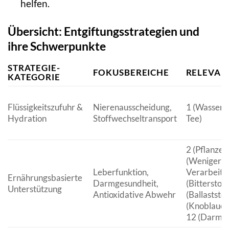
helfen.
Übersicht: Entgiftungsstrategien und
ihre Schwerpunkte
STRATEGIE-
FOKUSBEREICHE
RELEVANT
KATEGORIE
Flüssigkeitszufuhr &
Nierenausscheidung,
1 (Wasser),
Hydration
Stoffwechseltransport
Tee)
2 (Pflanzen
(Weniger
Leberfunktion,
Verarbeitet
Ernährungsbasierte
Darmgesundheit,
(Bitterstoff
Unterstützung
Antioxidative Abwehr
(Ballaststof
(Knoblauch
12 (Darmge