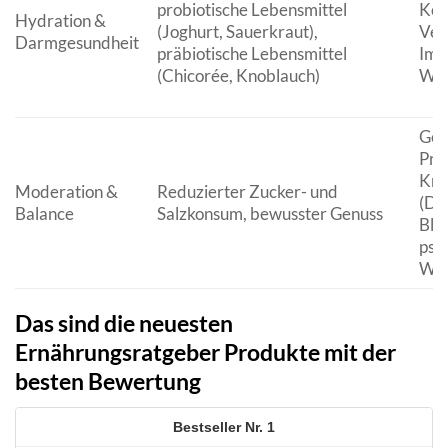
probiotische Lebensmittel
Kör
Hydration &
(Joghurt, Sauerkraut),
Ver
Darmgesundheit
präbiotische Lebensmittel
Imm
(Chicorée, Knoblauch)
Woh
Gew
Prä
Kra
Moderation &
Reduzierter Zucker- und
(Di
Balance
Salzkonsum, bewusster Genuss
Blu
psy
Woh
Das sind die neuesten
Ernährungsratgeber Produkte mit der
besten Bewertung
1