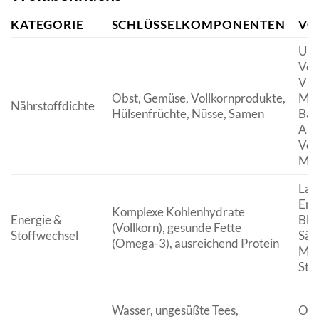
KATEGORIE
SCHLÜSSELKOMPONENTEN
VO
Umf
Ver
Vit
Obst, Gemüse, Vollkornprodukte,
Min
Nährstoffdichte
Hülsenfrüchte, Nüsse, Samen
Ball
Ant
Vor
Man
Lan
Ener
Komplexe Kohlenhydrate
Energie &
Blu
(Vollkorn), gesunde Fette
Stoffwechsel
Sät
(Omega-3), ausreichend Protein
Mus
Sto
Wasser, ungesüßte Tees,
Opt