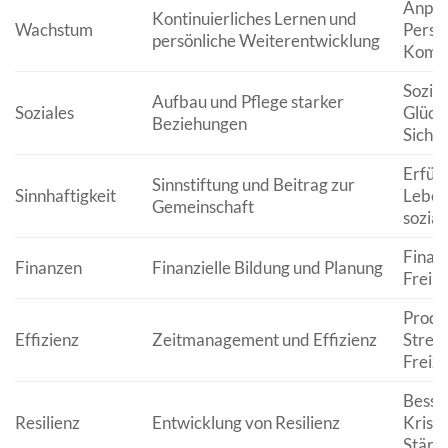
Anpas
Kontinuierliches Lernen und
Wachstum
Persp
persönliche Weiterentwicklung
Kompe
Sozial
Aufbau und Pflege starker
Soziales
Glück
Beziehungen
Sicher
Erfüll
Sinnstiftung und Beitrag zur
Sinnhaftigkeit
Leben
Gemeinschaft
sozia
Finanz
Finanzen
Finanzielle Bildung und Planung
Freihe
Produk
Effizienz
Zeitmanagement und Effizienz
Stres
Freize
Besse
Resilienz
Entwicklung von Resilienz
Krisen
Stärk