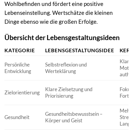
Wohlbefinden und fördert eine positive
Lebenseinstellung. Wertschätze die kleinen
Dinge ebenso wie die großen Erfolge.
Übersicht der Lebensgestaltungsideen
KATEGORIE
LEBENSGESTALTUNGSIDEE
KER
Klarhe
Persönliche
Selbstreflexion und
Motive
Entwicklung
Werteklärung
authe
Klare Zielsetzung und
Fokus,
Zielorientierung
Priorisierung
Fortsc
Mehr 
Gesundheitsbewusstsein –
Gesundheit
Stress
Körper und Geist
Langl