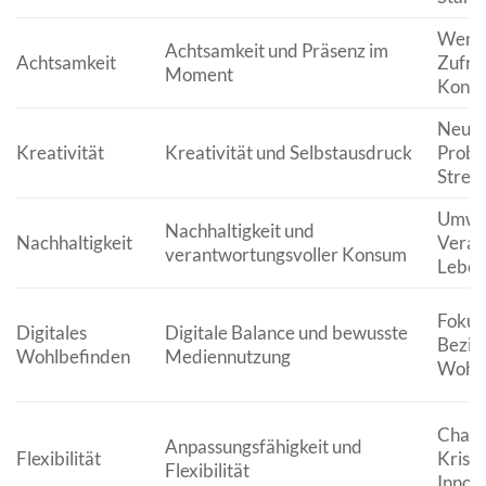
Wenig
Achtsamkeit und Präsenz im
Achtsamkeit
Zufri
Moment
Konze
Neue 
Kreativität
Kreativität und Selbstausdruck
Probl
Stres
Umwel
Nachhaltigkeit und
Nachhaltigkeit
Veran
verantwortungsvoller Konsum
Leben
Fokus
Digitales
Digitale Balance und bewusste
Bezie
Wohlbefinden
Mediennutzung
Wohlb
Chanc
Anpassungsfähigkeit und
Flexibilität
Krise
Flexibilität
Innova