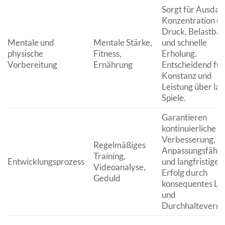
Sorgt für Ausdau
Konzentration un
Druck, Belastbar
Mentale und
Mentale Stärke,
und schnelle
physische
Fitness,
Erholung.
Vorbereitung
Ernährung
Entscheidend für
Konstanz und
Leistung über la
Spiele.
Garantieren
kontinuierliche
Verbesserung,
Regelmäßiges
Anpassungsfähig
Training,
Entwicklungsprozess
und langfristigen
Videoanalyse,
Erfolg durch
Geduld
konsequentes Le
und
Durchhalteverm