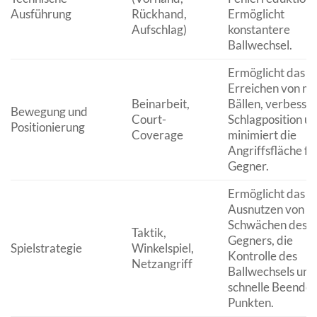
Ausführung
Rückhand,
Ermöglicht
Aufschlag)
konstantere
Ballwechsel.
Ermöglicht das
Erreichen von m
Beinarbeit,
Bällen, verbesser
Bewegung und
Court-
Schlagposition u
Positionierung
Coverage
minimiert die
Angriffsfläche fü
Gegner.
Ermöglicht das
Ausnutzen von
Schwächen des
Taktik,
Gegners, die
Spielstrategie
Winkelspiel,
Kontrolle des
Netzangriff
Ballwechsels und
schnelle Beende
Punkten.