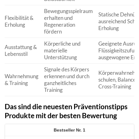
Bewegungsspielraum
Statische Dehnüb
Flexibilität &
erhalten und
ausreichend Schla
Erholung
Regeneration
Erholung
fördern
Körperliche und
Geeignete Ausrüs
Ausstattung &
materielle
Flüssigkeitszufuhr
Lebensstil
Unterstützung
ausgewogene Ern
Signale des Körpers
Körperwahrnehm
Wahrnehmung
erkennen und durch
schulen, Balance-T
& Training
ganzheitliches
Cross-Training
Training
Das sind die neuesten Präventionstipps
Produkte mit der besten Bewertung
1