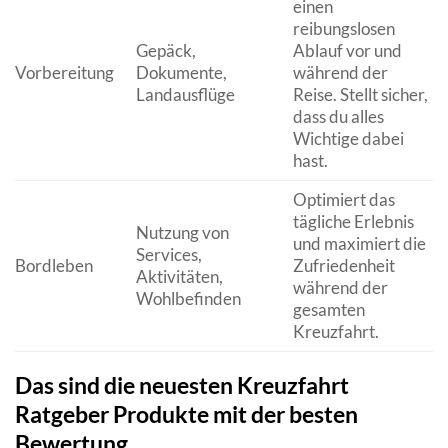
einen
reibungslosen
Gepäck,
Ablauf vor und
Vorbereitung
Dokumente,
während der
Landausflüge
Reise. Stellt sicher,
dass du alles
Wichtige dabei
hast.
Optimiert das
tägliche Erlebnis
Nutzung von
und maximiert die
Services,
Bordleben
Zufriedenheit
Aktivitäten,
während der
Wohlbefinden
gesamten
Kreuzfahrt.
Das sind die neuesten Kreuzfahrt
Ratgeber Produkte mit der besten
Bewertung