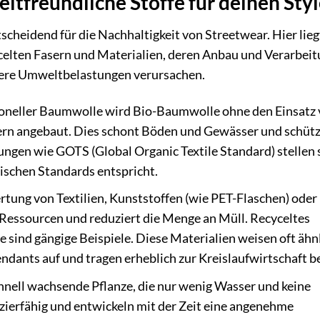
tfreundliche Stoffe für deinen Sty
scheidend für die Nachhaltigkeit von Streetwear. Hier lieg
elten Fasern und Materialien, deren Anbau und Verarbei
gere Umweltbelastungen verursachen.
ioneller Baumwolle wird Bio-Baumwolle ohne den Einsatz
rn angebaut. Dies schont Böden und Gewässer und schütz
ungen wie GOTS (Global Organic Textile Standard) stellen s
ischen Standards entspricht.
ung von Textilien, Kunststoffen (wie PET-Flaschen) oder
Ressourcen und reduziert die Menge an Müll. Recyceltes
 sind gängige Beispiele. Diese Materialien weisen oft ähn
ndants auf und tragen erheblich zur Kreislaufwirtschaft be
hnell wachsende Pflanze, die nur wenig Wasser und keine
azierfähig und entwickeln mit der Zeit eine angenehme