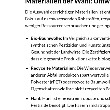
Materialien der Wahl: Umwel
Die Auswahl der richtigen Materialien ist ent
Fokus auf nachwachsenden Rohstoffen, recyc
weniger Ressourcen verbrauchen und gerin
Bio-Baumwolle:
Im Vergleich zu konvent
synthetischen Pestiziden und Kunstdünge
Gesundheit der Landwirte. Die Zertifizier
dass die gesamte Produktionskette biolog
Recycelte Materialien:
Die Wiederverwert
anderen Abfallprodukten spart wertvolle 
Polyester (rPET) oder recycelte Baumwolle
Eigenschaften wie ihre nicht recycelten Pe
Hanf:
Hanf ist eine extrem robuste und sc
Pestizide benötigt. Die Fasern sind strap