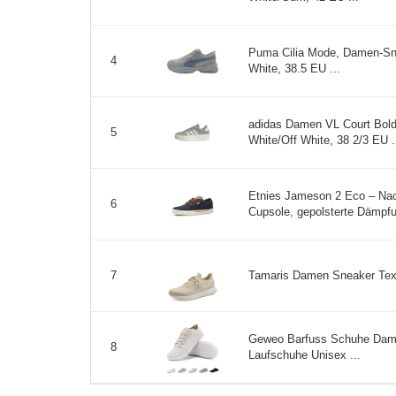
Puma Cilia Mode, Damen-Sne
4
White, 38.5 EU ...
adidas Damen VL Court Bol
5
White/Off White, 38 2/3 EU .
Etnies Jameson 2 Eco – Nach
6
Cupsole, gepolsterte Dämpfun
Tamaris Damen Sneaker Texti
7
Geweo Barfuss Schuhe Dam
8
Laufschuhe Unisex ...