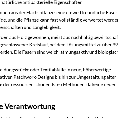
natürliche antibakterielle Eigenschaften.
nnen aus der Flachspflanze, eine umweltfreundliche Faser
de, und die Pflanze kann fast vollständig verwertet werde
genschaften und Langlebigkeit.
den aus Holz gewonnen, meist aus nachhaltig bewirtscha
geschlossener Kreislauf, bei dem Lösungsmittel zu über 9
den. Die Fasern sind weich, atmungsaktiv und biologisc
idungsstücke oder Textilabfälle in neue, höherwertige
tiven Patchwork-Designs bis hin zur Umgestaltung alter
ine der ressourcenschonendsten Methoden, da keine neuen
le Verantwortung