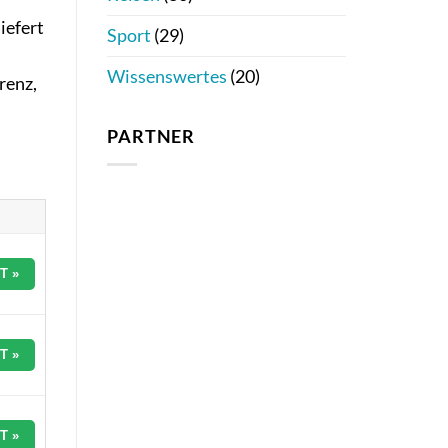
iefert
Sport
(29)
Wissenswertes
(20)
renz,
PARTNER
T »
T »
T »