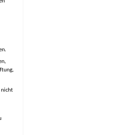
gen
en.
en,
ftung,
 nicht
u