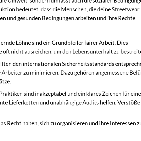
f die Umwelt, sondern umfasst auch die sozialen Bedingun
duktion bedeutet, dass die Menschen, die deine Streetwear
heren und gesunden Bedingungen arbeiten und ihre Rechte
ernde Löhne sind ein Grundpfeiler fairer Arbeit. Dies
 oft nicht ausreichen, um den Lebensunterhalt zu bestreit
llten den internationalen Sicherheitsstandards entsprech
ie Arbeiter zu minimieren. Dazu gehören angemessene Belü
ätze.
raktiken sind inakzeptabel und ein klares Zeichen für eine
nte Lieferketten und unabhängige Audits helfen, Verstöße
das Recht haben, sich zu organisieren und ihre Interessen z