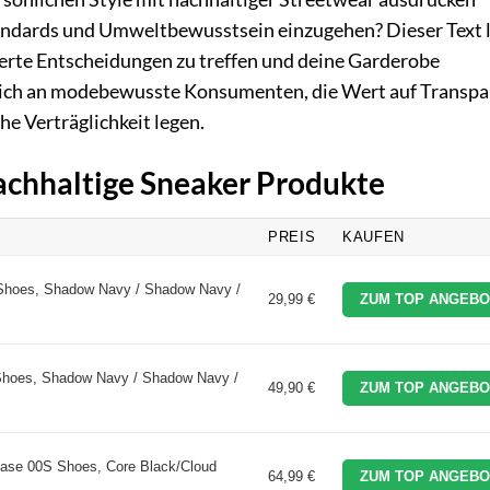
ndards und Umweltbewusstsein einzugehen? Dieser Text l
dierte Entscheidungen zu treffen und deine Garderobe
t sich an modebewusste Konsumenten, die Wert auf Transpa
e Verträglichkeit legen.
Nachhaltige Sneaker Produkte
PREIS
KAUFEN
 Shoes, Shadow Navy / Shadow Navy /
29,99 €
ZUM TOP ANGEBO
Shoes, Shadow Navy / Shadow Navy /
49,90 €
ZUM TOP ANGEBO
Base 00S Shoes, Core Black/Cloud
64,99 €
ZUM TOP ANGEBO