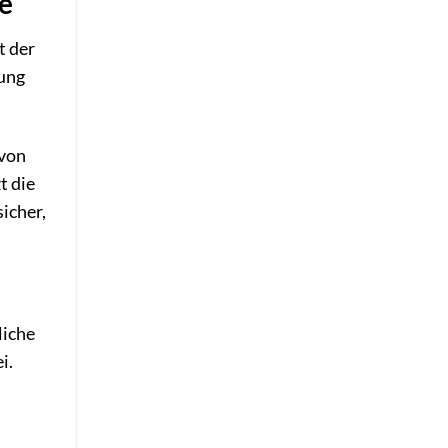
le
t der
tung
 von
t die
icher,
liche
i.