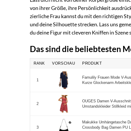
von ihrer Größe, ihre Persönlichkeit ausdrüc
zierliche Frau kannst du mit den richtigen S
und deine Silhouette strecken. Lass uns gem
du deine Figur mit cleveren Kniffen in Szene 
Das sind die beliebtesten M
RANK
VORSCHAU
PRODUKT
Famulily Frauen Mode V-Aus
1
Kurze Glockenarm Arbeitskle
OUGES Damen V-Ausschnitt
2
Umstandskleider Stillkleid mi
Makukke Umhängetasche Da
Crossbody Bag Damen PU Led
3