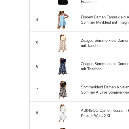
Frauen ...
Fisoew Damen Tenniskleid Är
4
Sommer Minikleid mit Integri
Zeagoo Sommerkleid Damen El
5
mit Taschen ...
Zeagoo Sommerkleid Damen El
6
mit Taschen ...
Sommerkleid Damen Knielan
7
Sommer A Linie Sommerkleider
ABINGOO Damen Kurzarm Ru
8
Kleid E-Weiß-XXL ...