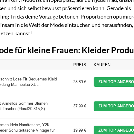
ken und sich selbstbewusst präsentieren kann. Gerade als
tyling-Tricks deine Vorzüge betonen, Proportionen optimie
einsam in die Welt der Mode eintauchen und herausfinden,
setzen kannst!
ode für kleine Frauen: Kleider Prod
PREIS
KAUFEN
schnitt Lose Fit Bequemes Kleid
28,89 €
ZUM TOP ANGEBO
idung Marineblau XL ...
 Ärmellos Sommer Blumen
37,99 €
ZUM TOP ANGEBO
t Taschen(Floral20-315,S) ...
men klein Handtasche, Y2K
er Schultertasche Vintage für
19,99 €
ZUM TOP ANGEBO