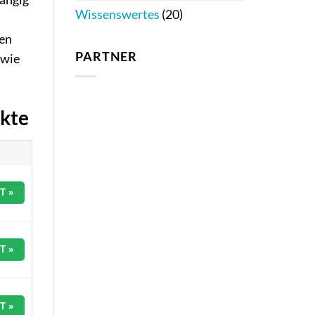
Wissenswertes
(20)
ren
PARTNER
 wie
ukte
T »
T »
T »