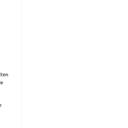
lten
de
e