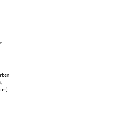
ne
arben
n,
ter),