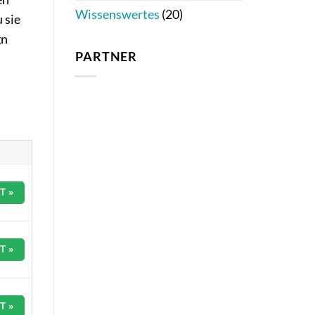
Wissenswertes
(20)
 sie
gn
PARTNER
T »
T »
T »