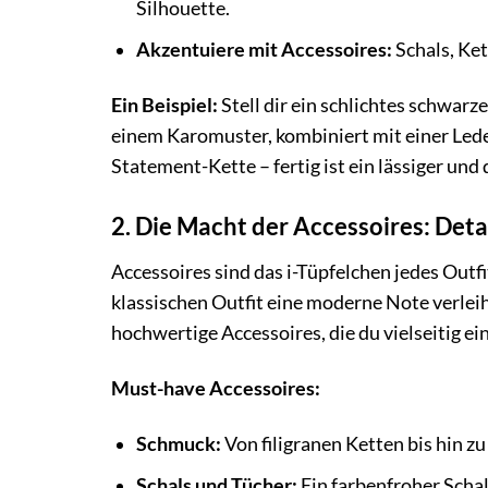
Silhouette.
Akzentuiere mit Accessoires:
Schals, Ket
Ein Beispiel:
Stell dir ein schlichtes schwarz
einem Karomuster, kombiniert mit einer Lede
Statement-Kette – fertig ist ein lässiger und
2. Die Macht der Accessoires: Det
Accessoires sind das i-Tüpfelchen jedes Outf
klassischen Outfit eine moderne Note verleih
hochwertige Accessoires, die du vielseitig ei
Must-have Accessoires:
Schmuck:
Von filigranen Ketten bis hin z
Schals und Tücher:
Ein farbenfroher Schal