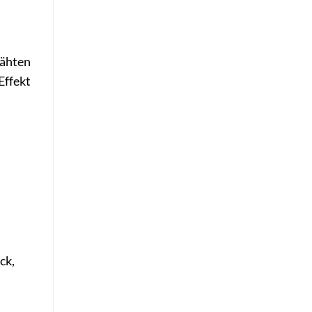
d
nähten
Effekt
ck,