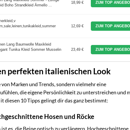
18,99 €
ZUM TOP ANGEBO
eid Boho Strandkleid Ärmello ...
erkleid,v
rm,sale,leinen,tunikakleid,summer
12,69 €
ZUM TOP ANGEBO
n Lang Baumwolle Maxikleid
legant Tunika Kleid Sommer Musselin
23,49 €
ZUM TOP ANGEBO
n perfekten italienischen Look
ge von Marken und Trends, sondern vielmehr eine
ufühlen, die eigene Persönlichkeit zu unterstreichen und 
t diesen 10 Tipps gelingt dir das ganz bestimmt:
ochgeschnittene Hosen und Röcke
n ist es, die Beine optisch zu verlängern. Hochgeschnittene