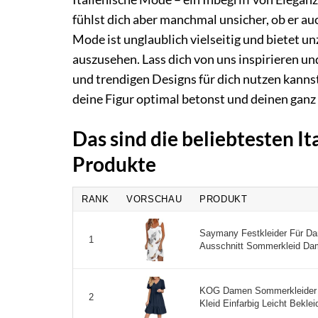
fühlst dich aber manchmal unsicher, ob er au
Mode ist unglaublich vielseitig und bietet u
auszusehen. Lass dich von uns inspirieren und
und trendigen Designs für dich nutzen kannst.
deine Figur optimal betonst und deinen ganz pe
Das sind die beliebtesten It
Produkte
RANK
VORSCHAU
PRODUKT
Saymany Festkleider Für Da
1
Ausschnitt Sommerkleid Dame
KOG Damen Sommerkleider 
2
Kleid Einfarbig Leicht Bekle