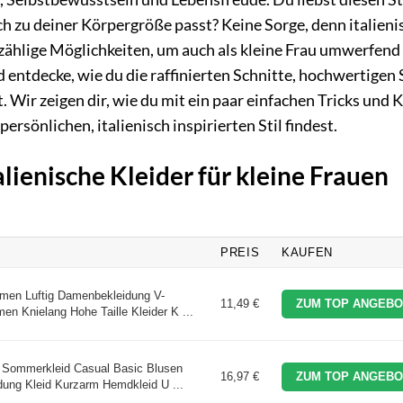
ch zu deiner Körpergröße passt? Keine Sorge, denn italieni
nzählige Möglichkeiten, um auch als kleine Frau umwerfend
 entdecke, wie du die raffinierten Schnitte, hochwertigen 
 Wir zeigen dir, wie du mit ein paar einfachen Tricks und 
rsönlichen, italienisch inspirierten Stil findest.
alienische Kleider für kleine Frauen
PREIS
KAUFEN
men Luftig Damenbekleidung V-
11,49 €
ZUM TOP ANGEBO
n Knielang Hohe Taille Kleider K ...
Sommerkleid Casual Basic Blusen
16,97 €
ZUM TOP ANGEBO
idung Kleid Kurzarm Hemdkleid U ...