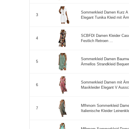
Sommerkleid Damen Kurz A 
3
Elegant Tunika Kleid mit Är
SCBFDI Damen Kleider Casua
4
Festlich Retroen ...
Sommerkleid Damen Baumwol
5
Ärmellos Strandkleid Bequeme
Sommerkleid Damen mit Ärm
6
Maxikleider Elegant V Aussc
Mfhmom Sommerkleid Damen 
7
Italienische Kleider Leinenkl
Mfhmom Sommerkleid Damen 