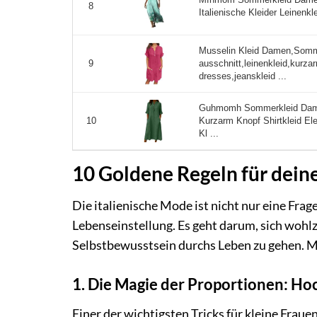
8
Italienische Kleider Leinenkl
Musselin Kleid Damen,Somm
ausschnitt,leinenkleid,kurza
9
dresses,jeanskleid ...
Guhmomh Sommerkleid Dame
Kurzarm Knopf Shirtkleid E
10
Kl ...
10 Goldene Regeln für deine
Die italienische Mode ist nicht nur eine Fra
Lebenseinstellung. Es geht darum, sich wohlz
Selbstbewusstsein durchs Leben zu gehen. Mi
1. Die Magie der Proportionen: H
Einer der wichtigsten Tricks für kleine Fraue