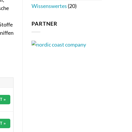
Wissenswertes
(20)
sche
PARTNER
Stoffe
Kniffen
T »
T »