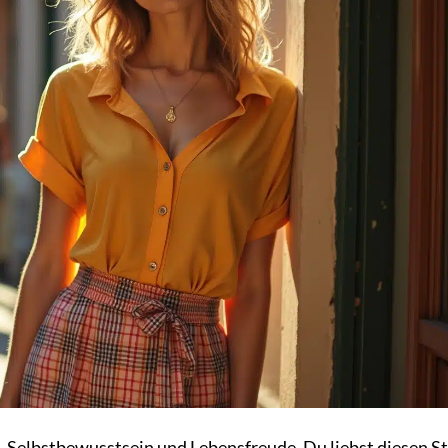
z, Selbstbewusstsein und Lebensfreude. Du liebst diesen Sti