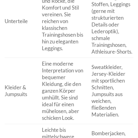
und Röcke, die
Stoffen, Leggings
Komfort und Stil
(gerne mit
vereinen. Sie
strukturierten
Unterteile
reichen von
Details oder
klassischen
Lederoptik),
Trainingshosen bis
schmale
hin zu eleganten
Trainingshosen,
Leggings.
Athleisure-Shorts.
Eine moderne
Sweatkleider,
Interpretation von
Jersey-Kleider
bequemer
mit sportlichen
Kleidung, die den
Kleider &
Schnitten,
ganzen Körper
Jumpsuits
Jumpsuits aus
umhüllt. Sie sind
weichen,
ideal für einen
fließenden
mühelosen, aber
Materialien.
schicken Look.
Leichte bis
Bomberjacken,
mittelschwere