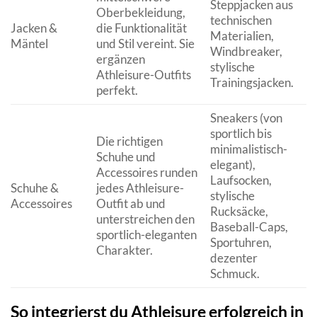
Steppjacken aus
Oberbekleidung,
technischen
Jacken &
die Funktionalität
Materialien,
Mäntel
und Stil vereint. Sie
Windbreaker,
ergänzen
stylische
Athleisure-Outfits
Trainingsjacken.
perfekt.
Sneakers (von
sportlich bis
Die richtigen
minimalistisch-
Schuhe und
elegant),
Accessoires runden
Laufsocken,
Schuhe &
jedes Athleisure-
stylische
Accessoires
Outfit ab und
Rucksäcke,
unterstreichen den
Baseball-Caps,
sportlich-eleganten
Sportuhren,
Charakter.
dezenter
Schmuck.
So integrierst du Athleisure erfolgreich in