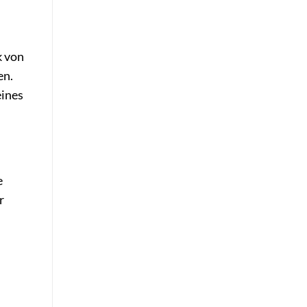
k von
en.
eines
e
r