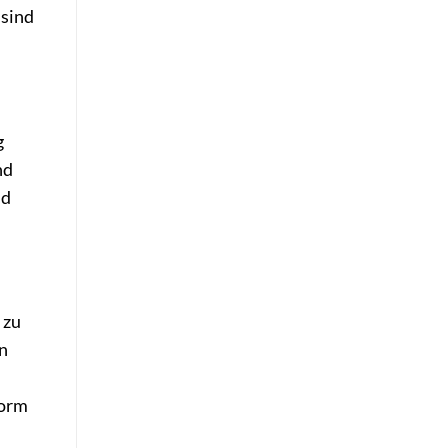
 sind
g
nd
nd
 zu
n
form