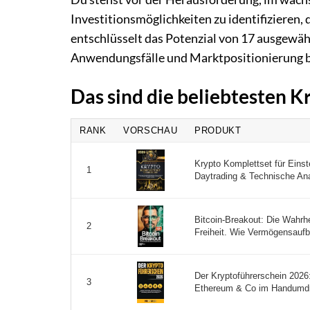
Investitionsmöglichkeiten zu identifizieren, 
entschlüsselt das Potenzial von 17 ausgewähl
Anwendungsfälle und Marktpositionierung be
Das sind die beliebtesten 
RANK
VORSCHAU
PRODUKT
Krypto Komplettset für Einst
1
Daytrading & Technische Ana
Bitcoin-Breakout: Die Wahrhe
2
Freiheit. Wie Vermögensaufba
Der Kryptoführerschein 2026:
3
Ethereum & Co im Handumdre