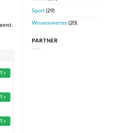
Sport
(29)
Wissenswertes
(20)
annst.
PARTNER
T »
T »
T »