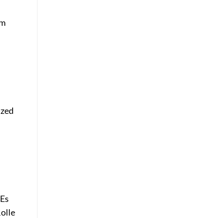
em
ized
 Es
olle