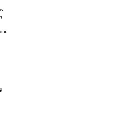
as
n
 und
g