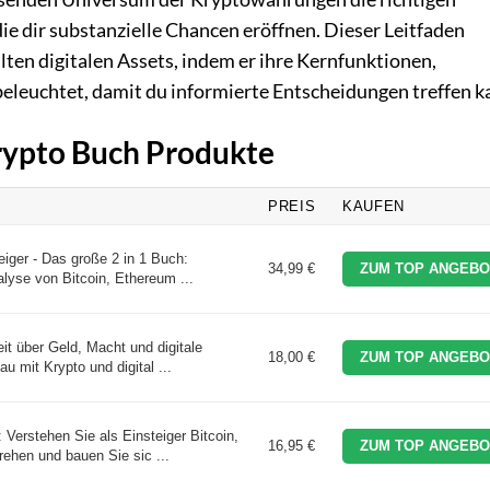
die dir substanzielle Chancen eröffnen. Dieser Leitfaden
ten digitalen Assets, indem er ihre Kernfunktionen,
leuchtet, damit du informierte Entscheidungen treffen k
Krypto Buch Produkte
PREIS
KAUFEN
eiger - Das große 2 in 1 Buch:
34,99 €
ZUM TOP ANGEBO
lyse von Bitcoin, Ethereum ...
it über Geld, Macht und digitale
18,00 €
ZUM TOP ANGEBO
u mit Krypto und digital ...
 Verstehen Sie als Einsteiger Bitcoin,
16,95 €
ZUM TOP ANGEBO
hen und bauen Sie sic ...