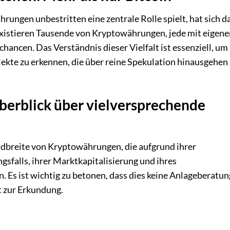
rungen unbestritten eine zentrale Rolle spielt, hat sich d
xistieren Tausende von Kryptowährungen, jede mit eigene
ancen. Das Verständnis dieser Vielfalt ist essenziell, um
jekte zu erkennen, die über reine Spekulation hinausgehen
berblick über vielversprechende
ndbreite von Kryptowährungen, die aufgrund ihrer
sfalls, ihrer Marktkapitalisierung und ihres
 Es ist wichtig zu betonen, dass dies keine Anlageberatun
t zur Erkundung.