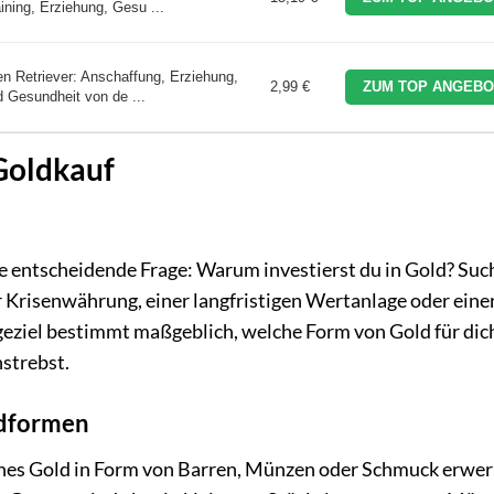
ning, Erziehung, Gesu ...
en Retriever: Anschaffung, Erziehung,
2,99 €
ZUM TOP ANGEBO
d Gesundheit von de ...
Goldkauf
die entscheidende Frage: Warum investierst du in Gold? Suc
r Krisenwährung, einer langfristigen Wertanlage oder eine
ageziel bestimmt maßgeblich, welche Form von Gold für di
strebst.
ldformen
sches Gold in Form von Barren, Münzen oder Schmuck erwer