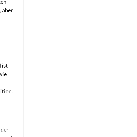
zen
, aber
 ist
wie
ition.
 der