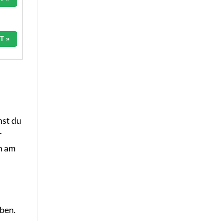
T »
hst du
r
ch am
ben.