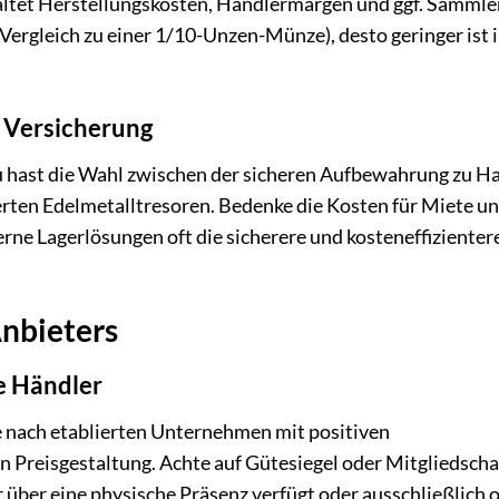
altet Herstellungskosten, Händlermargen und ggf. Sammle
m Vergleich zu einer 1/10-Unzen-Münze), desto geringer ist 
d Versicherung
Du hast die Wahl zwischen der sicheren Aufbewahrung zu H
ierten Edelmetalltresoren. Bedenke die Kosten für Miete u
rne Lagerlösungen oft die sicherere und kosteneffizienter
Anbieters
e Händler
he nach etablierten Unternehmen mit positiven
Preisgestaltung. Achte auf Gütesiegel oder Mitgliedscha
 über eine physische Präsenz verfügt oder ausschließlich 