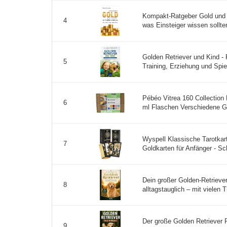
Kompakt-Ratgeber Gold und S
4
was Einsteiger wissen sollten
Golden Retriever und Kind -
5
Training, Erziehung und Spie
Pébéo Vitrea 160 Collection 
6
ml Flaschen Verschiedene Gl
Wyspell Klassische Tarotkart
7
Goldkarten für Anfänger - Sc
Dein großer Golden-Retriever
8
alltagstauglich – mit vielen 
Der große Golden Retriever R
9