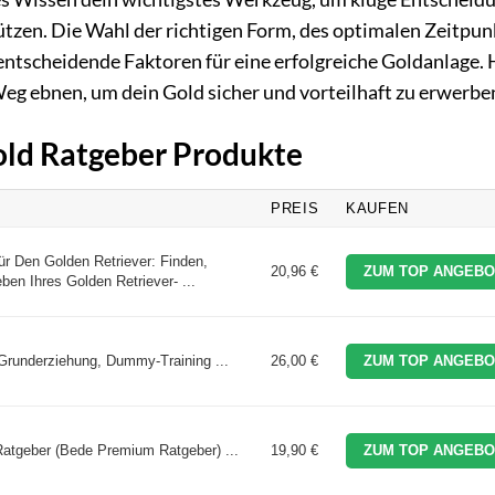
ützen. Die Wahl der richtigen Form, des optimalen Zeitpun
ntscheidende Faktoren für eine erfolgreiche Goldanlage. 
 Weg ebnen, um dein Gold sicher und vorteilhaft zu erwerbe
Gold Ratgeber Produkte
PREIS
KAUFEN
r Den Golden Retriever: Finden,
20,96 €
ZUM TOP ANGEBO
ben Ihres Golden Retriever- ...
 Grunderziehung, Dummy-Training ...
26,00 €
ZUM TOP ANGEBO
atgeber (Bede Premium Ratgeber) ...
19,90 €
ZUM TOP ANGEBO