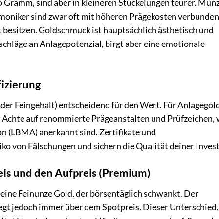
ro Gramm, sind aber in kleineren Stückelungen teurer. Mün
moniker sind zwar oft mit höheren Prägekosten verbunden
 besitzen. Goldschmuck ist hauptsächlich ästhetisch und
schläge an Anlagepotenzial, birgt aber eine emotionale
fizierung
oder Feingehalt) entscheidend für den Wert. Für Anlagegold
d. Achte auf renommierte Prägeanstalten und Prüfzeichen, 
on (LBMA) anerkannt sind. Zertifikate und
o von Fälschungen und sichern die Qualität deiner Invest
reis und den Aufpreis (Premium)
r eine Feinunze Gold, der börsentäglich schwankt. Der
iegt jedoch immer über dem Spotpreis. Dieser Unterschied,