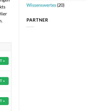
Wissenswertes
(20)
kts
Hier
PARTNER
n.
T »
T »
T »