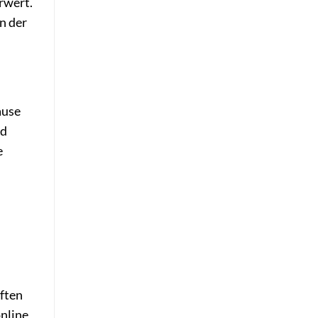
rwert.
in der
ause
nd
e
ften
online