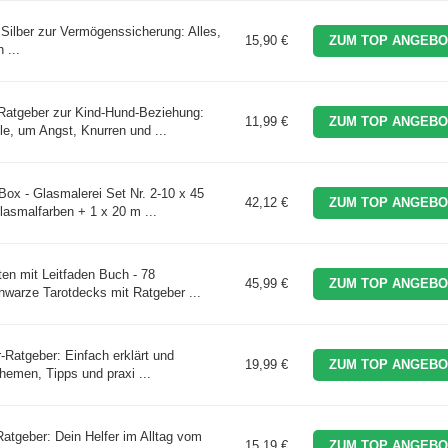
ilber zur Vermögenssicherung: Alles,
15,90 €
ZUM TOP ANGEBO
 ...
 Ratgeber zur Kind-Hund-Beziehung:
11,99 €
ZUM TOP ANGEBO
le, um Angst, Knurren und ...
Box - Glasmalerei Set Nr. 2-10 x 45
42,12 €
ZUM TOP ANGEBO
asmalfarben + 1 x 20 m ...
en mit Leitfaden Buch - 78
45,99 €
ZUM TOP ANGEBO
hwarze Tarotdecks mit Ratgeber ...
-Ratgeber: Einfach erklärt und
19,99 €
ZUM TOP ANGEBO
Themen, Tipps und praxi ...
atgeber: Dein Helfer im Alltag vom
15,19 €
ZUM TOP ANGEBO